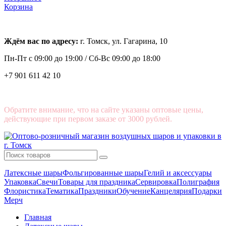
Корзина
Ждём вас по адресу:
г. Томск, ул. Гагарина, 10
Пн-Пт с
09:00 до 19:00 /
Сб-Вс 09:00 до 18:00
+7 901 611 42 10
Обратите внимание, что на сайте указаны оптовые цены,
действующие при первом заказе от 3000 рублей.
Латексные шары
Фольгированные шары
Гелий и аксессуары
Упаковка
Свечи
Товары для праздника
Сервировка
Полиграфия
Флористика
Тематика
Праздники
Обучение
Канцелярия
Подарки
Мерч
Главная