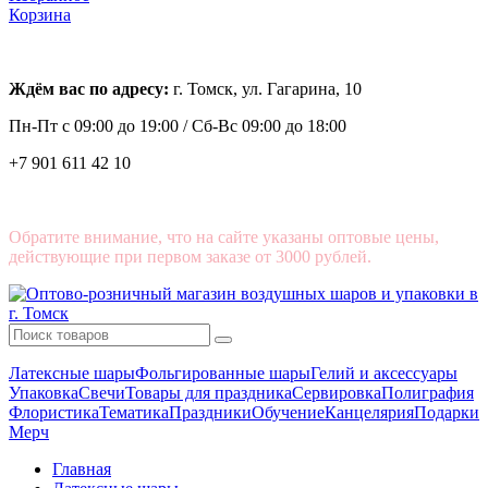
Корзина
Ждём вас по адресу:
г. Томск, ул. Гагарина, 10
Пн-Пт с
09:00 до 19:00 /
Сб-Вс 09:00 до 18:00
+7 901 611 42 10
Обратите внимание, что на сайте указаны оптовые цены,
действующие при первом заказе от 3000 рублей.
Латексные шары
Фольгированные шары
Гелий и аксессуары
Упаковка
Свечи
Товары для праздника
Сервировка
Полиграфия
Флористика
Тематика
Праздники
Обучение
Канцелярия
Подарки
Мерч
Главная