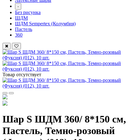
Латексные шары
-
Без рисунка
ШДМ
ШДМ Sempertex (Колумбия)
Пастель
360
Товар отсутствует
Шар S ШДМ 360/ 8*150 см,
Пастель, Темно-розовый