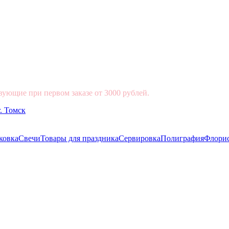
вующие при первом заказе от 3000 рублей.
ковка
Свечи
Товары для праздника
Сервировка
Полиграфия
Флори