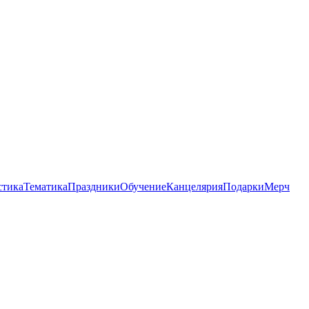
стика
Тематика
Праздники
Обучение
Канцелярия
Подарки
Мерч