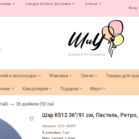
ателям
Скидки.Оплата.Доставка
Статьи
Вход
,
елий и аксессуары
Упаковка
Свечи
Товары для пра
чение
Канцелярия
Подарки
Мерч
тай)
36 дюймов (92 см)
Шар К512 36''/91 см, Пастель, Ретро,
Артикул:
512—36S97
В упаковке: 1 шт.
Мин. партия: 1 упак