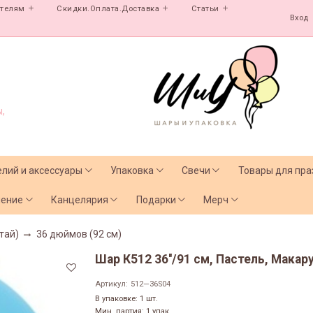
ателям
Скидки.Оплата.Доставка
Статьи
Вход
,
елий и аксессуары
Упаковка
Свечи
Товары для пра
чение
Канцелярия
Подарки
Мерч
тай)
36 дюймов (92 см)
Шар К512 36''/91 см, Пастель, Макару
Артикул:
512—36S04
В упаковке: 1 шт.
Мин. партия: 1 упак