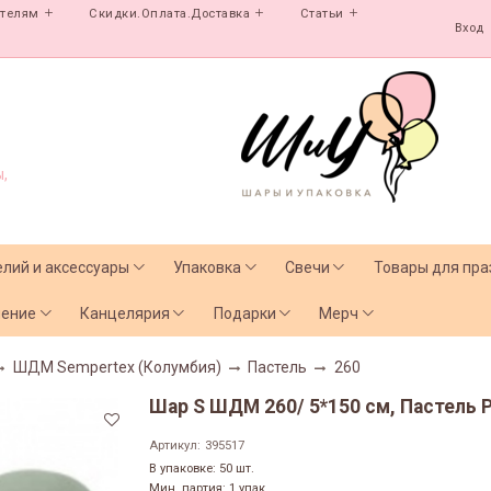
ателям
Скидки.Оплата.Доставка
Статьи
Вход
,
елий и аксессуары
Упаковка
Свечи
Товары для пра
чение
Канцелярия
Подарки
Мерч
ШДМ Sempertex (Колумбия)
Пастель
260
Шар S ШДМ 260/ 5*150 см, Пастель Р
Артикул:
395517
В упаковке: 50 шт.
Мин. партия: 1 упак