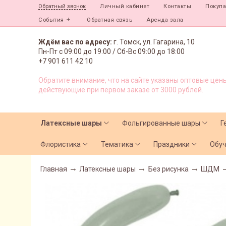
Личный кабинет
Контакты
Покуп
Обратный звонок
События
Обратная связь
Аренда зала
Ждём вас по адресу:
г. Томск, ул. Гагарина, 10
Пн-Пт с
09:00 до 19:00 /
Сб-Вс 09:00 до 18:00
+7 901 611 42 10
Обратите внимание, что на сайте указаны оптовые цены
действующие при первом заказе от 3000 рублей.
Латексные шары
Фольгированные шары
Г
Флористика
Тематика
Праздники
Обу
Главная
Латексные шары
Без рисунка
ШДМ