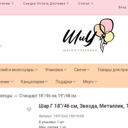
ателям
Скидки.Оплата.Доставка
Статьи
Вход
,
елий и аксессуары
Упаковка
Свечи
Товары для пра
чение
Канцелярия
Подарки
Мерч
Звезды
Стандарт 18"/46 см, 19"/48 см
Шар Г 18"/46 см, Звезда, Металлик,
Артикул:
19211DGr, 19211DGR
В упаковке: 1 шт.
Мин. партия: 1 шт