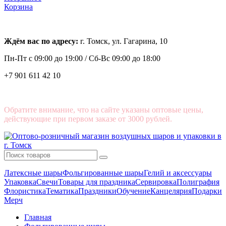
Корзина
Ждём вас по адресу:
г. Томск, ул. Гагарина, 10
Пн-Пт с
09:00 до 19:00 /
Сб-Вс 09:00 до 18:00
+7 901 611 42 10
Обратите внимание, что на сайте указаны оптовые цены,
действующие при первом заказе от 3000 рублей.
Латексные шары
Фольгированные шары
Гелий и аксессуары
Упаковка
Свечи
Товары для праздника
Сервировка
Полиграфия
Флористика
Тематика
Праздники
Обучение
Канцелярия
Подарки
Мерч
Главная