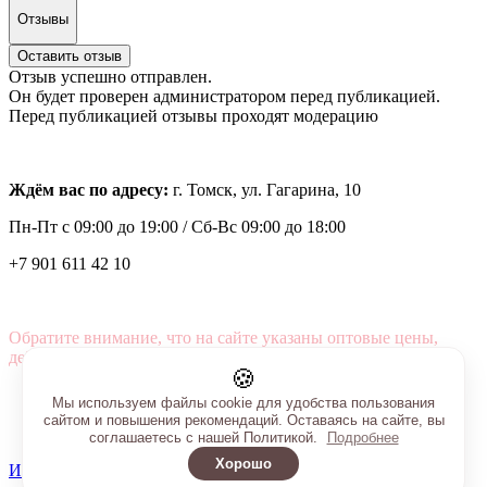
Отзывы
Оставить отзыв
Отзыв успешно отправлен.
Он будет проверен администратором перед публикацией.
Перед публикацией отзывы проходят модерацию
Ждём вас по адресу:
г. Томск, ул. Гагарина, 10
Пн-Пт с
09:00 до 19:00 /
Сб-Вс 09:00 до 18:00
+7 901 611 42 10
Обратите внимание, что на сайте указаны оптовые цены,
действующие при первом заказе от 3000 рублей.
🍪
Мы используем файлы cookie для удобства пользования
сайтом и повышения рекомендаций. Оставаясь на сайте, вы
соглашаетесь с нашей Политикой.
Подробнее
Хорошо
Интернет-магазин создан на InSales