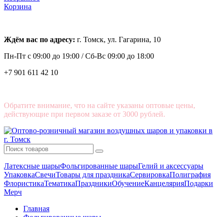
Корзина
Ждём вас по адресу:
г. Томск, ул. Гагарина, 10
Пн-Пт с
09:00 до 19:00 /
Сб-Вс 09:00 до 18:00
+7 901 611 42 10
Обратите внимание, что на сайте указаны оптовые цены,
действующие при первом заказе от 3000 рублей.
Латексные шары
Фольгированные шары
Гелий и аксессуары
Упаковка
Свечи
Товары для праздника
Сервировка
Полиграфия
Флористика
Тематика
Праздники
Обучение
Канцелярия
Подарки
Мерч
Главная