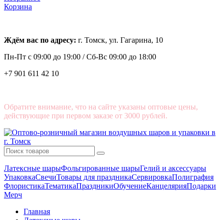
Корзина
Ждём вас по адресу:
г. Томск, ул. Гагарина, 10
Пн-Пт с
09:00 до 19:00 /
Сб-Вс 09:00 до 18:00
+7 901 611 42 10
Обратите внимание, что на сайте указаны оптовые цены,
действующие при первом заказе от 3000 рублей.
Латексные шары
Фольгированные шары
Гелий и аксессуары
Упаковка
Свечи
Товары для праздника
Сервировка
Полиграфия
Флористика
Тематика
Праздники
Обучение
Канцелярия
Подарки
Мерч
Главная