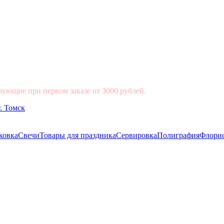
вующие при первом заказе от 3000 рублей.
ковка
Свечи
Товары для праздника
Сервировка
Полиграфия
Флори