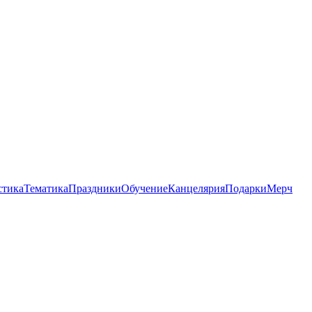
стика
Тематика
Праздники
Обучение
Канцелярия
Подарки
Мерч