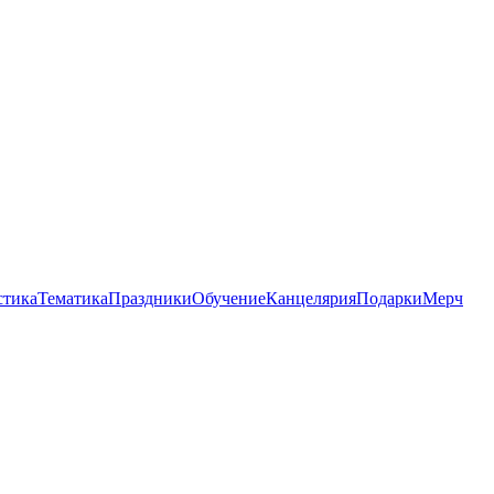
стика
Тематика
Праздники
Обучение
Канцелярия
Подарки
Мерч