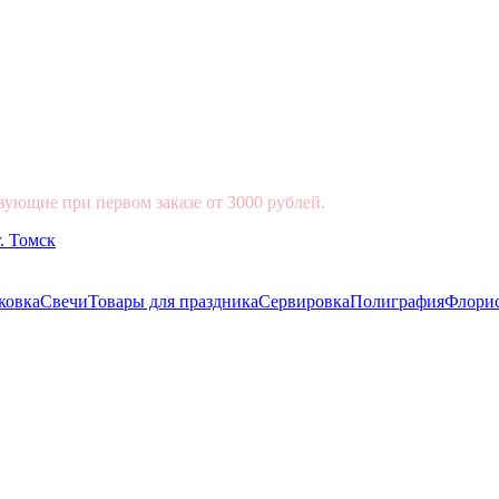
вующие при первом заказе от 3000 рублей.
ковка
Свечи
Товары для праздника
Сервировка
Полиграфия
Флори