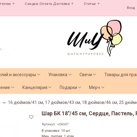
ателям
Скидки.Оплата.Доставка
Статьи
Вход
,
елий и аксессуары
Упаковка
Свечи
Товары для пра
чение
Канцелярия
Подарки
Мерч
а
16 дюймов/41 см, 17 дюймов/43 см, 18 дюймов/46 см, 25 дюйм
Шар БК 18''/45 см, Сердце, Пастель,
Артикул:
ч06547
В упаковке: 10 шт.
Мин. партия: 1 упак