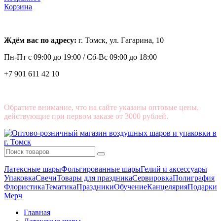
Корзина
Ждём вас по адресу:
г. Томск, ул. Гагарина, 10
Пн-Пт с
09:00 до 19:00 /
Сб-Вс 09:00 до 18:00
+7 901 611 42 10
Обратите внимание, что на сайте указаны оптовые цены,
действующие при первом заказе от 3000 рублей.
Латексные шары
Фольгированные шары
Гелий и аксессуары
Упаковка
Свечи
Товары для праздника
Сервировка
Полиграфия
Флористика
Тематика
Праздники
Обучение
Канцелярия
Подарки
Мерч
Главная