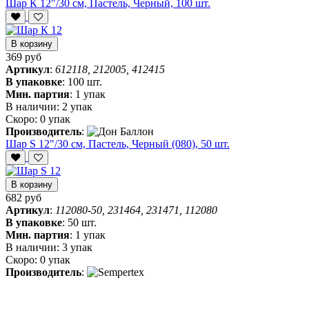
Шар К 12"/30 см, Пастель, Черный, 100 шт.
В корзину
369 руб
Артикул
:
612118, 212005, 412415
В упаковке
:
100 шт.
Мин. партия
:
1 упак
В наличии:
2 упак
Скоро:
0 упак
Производитель
:
Шар S 12"/30 см, Пастель, Черный (080), 50 шт.
В корзину
682 руб
Артикул
:
112080-50, 231464, 231471, 112080
В упаковке
:
50 шт.
Мин. партия
:
1 упак
В наличии:
3 упак
Скоро:
0 упак
Производитель
: