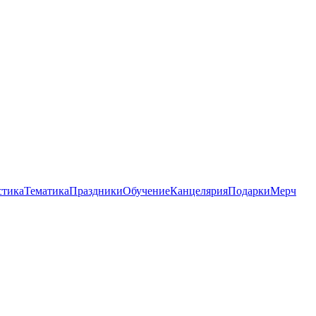
стика
Тематика
Праздники
Обучение
Канцелярия
Подарки
Мерч