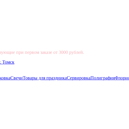
вующие при первом заказе от 3000 рублей.
ковка
Свечи
Товары для праздника
Сервировка
Полиграфия
Флори