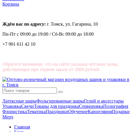
Корзина
Ждём вас по адресу:
г. Томск, ул. Гагарина, 10
Пн-Пт с
09:00 до 19:00 /
Сб-Вс 09:00 до 18:00
+7 901 611 42 10
Обратите внимание, что на сайте указаны оптовые цены,
действующие при первом заказе от 3000 рублей.
Латексные шары
Фольгированные шары
Гелий и аксессуары
Упаковка
Свечи
Товары для праздника
Сервировка
Полиграфия
Флористика
Тематика
Праздники
Обучение
Канцелярия
Подарки
Мерч
Главная