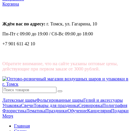
Корзина
Ждём вас по адресу:
г. Томск, ул. Гагарина, 10
Пн-Пт с
09:00 до 19:00 /
Сб-Вс 09:00 до 18:00
+7 901 611 42 10
Обратите внимание, что на сайте указаны оптовые цены,
действующие при первом заказе от 3000 рублей.
Латексные шары
Фольгированные шары
Гелий и аксессуары
Упаковка
Свечи
Товары для праздника
Сервировка
Полиграфия
Флористика
Тематика
Праздники
Обучение
Канцелярия
Подарки
Мерч
Главная