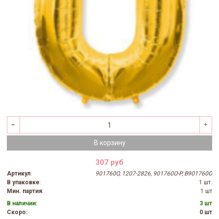
В корзину
307 руб
Артикул
:
901760O, 1207-2826, 901760O-P, B901760O
В упаковке
:
1 шт.
Мин. партия
:
1 шт
В наличии:
3 шт
Скоро:
0 шт