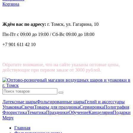
Корзина
Ждём вас по адресу:
г. Томск, ул. Гагарина, 10
Пн-Пт с
09:00 до 19:00 /
Сб-Вс 09:00 до 18:00
+7 901 611 42 10
Обратите внимание, что на сайте указаны оптовые цены,
действующие при первом заказе от 3000 рублей.
Латексные шары
Фольгированные шары
Гелий и аксессуары
Упаковка
Свечи
Товары для праздника
Сервировка
Полиграфия
Флористика
Тематика
Праздники
Обучение
Канцелярия
Подарки
Мерч
Главная