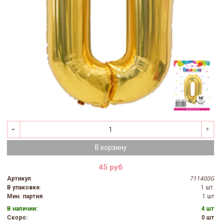
В корзину
45 руб
Артикул
:
711400G
В упаковке
:
1 шт.
Мин. партия
:
1 шт
В наличии:
4 шт
Скоро:
0 шт