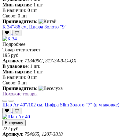
Мин. партия
:
1 шт
В наличии:
0 шт
Скоро:
0 шт
Производитель
:
К 34"/86 см, Цифра Золото "9"
Подробнее
Товар отсутствует
195 руб
Артикул
:
713409G, 317-34-9-G-QX
В упаковке
:
1 шт.
Мин. партия
:
1 шт
В наличии:
0 шт
Скоро:
0 шт
Производитель
:
Похожие товары
Шар Аг 40"/102 см, Цифра Slim Золото "7" (в упаковке)
В корзину
222 руб
Артикул
:
754665, 1207-3818