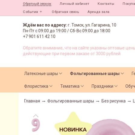
Личный кабинет
Контакты
Покуп
Обратный звонок
События
Обратная связь
Аренда зала
Ждём вас по адресу:
г. Томск, ул. Гагарина, 10
Пн-Пт с
09:00 до 19:00 /
Сб-Вс 09:00 до 18:00
+7 901 611 42 10
Обратите внимание, что на сайте указаны оптовые цены
действующие при первом заказе от 3000 рублей.
Латексные шары
Фольгированные шары
Г
Флористика
Тематика
Праздники
Обу
Главная
Фольгированные шары
Без рисунка