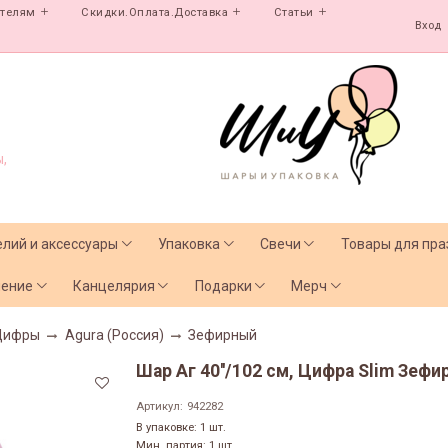
ателям
Скидки.Оплата.Доставка
Статьи
Вход
,
елий и аксессуары
Упаковка
Свечи
Товары для пра
чение
Канцелярия
Подарки
Мерч
Цифры
Agura (Россия)
Зефирный
Шар Аг 40''/102 см, Цифра Slim Зефир
Артикул:
942282
В упаковке: 1 шт.
Мин. партия: 1 шт