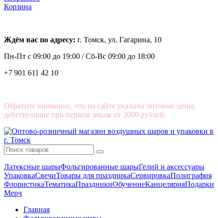
Корзина
Ждём вас по адресу:
г. Томск, ул. Гагарина, 10
Пн-Пт с
09:00 до 19:00 /
Сб-Вс 09:00 до 18:00
+7 901 611 42 10
Обратите внимание, что на сайте указаны оптовые цены,
действующие при первом заказе от 3000 рублей.
Латексные шары
Фольгированные шары
Гелий и аксессуары
Упаковка
Свечи
Товары для праздника
Сервировка
Полиграфия
Флористика
Тематика
Праздники
Обучение
Канцелярия
Подарки
Мерч
Главная