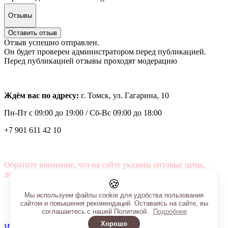
Отзывы
Оставить отзыв
Отзыв успешно отправлен.
Он будет проверен администратором перед публикацией.
Перед публикацией отзывы проходят модерацию
Ждём вас по адресу:
г. Томск, ул. Гагарина, 10
Пн-Пт с
09:00 до 19:00 /
Сб-Вс 09:00 до 18:00
+7 901 611 42 10
Обратите внимание, что на сайте указаны оптовые цены,
действующие при первом заказе от 3000 рублей.
🍪
Мы используем файлы cookie для удобства пользования
сайтом и повышения рекомендаций. Оставаясь на сайте, вы
соглашаетесь с нашей Политикой.
Подробнее
Хорошо
Интернет-магазин создан на InSales