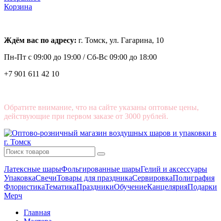
Корзина
Ждём вас по адресу:
г. Томск, ул. Гагарина, 10
Пн-Пт с
09:00 до 19:00 /
Сб-Вс 09:00 до 18:00
+7 901 611 42 10
Обратите внимание, что на сайте указаны оптовые цены,
действующие при первом заказе от 3000 рублей.
Латексные шары
Фольгированные шары
Гелий и аксессуары
Упаковка
Свечи
Товары для праздника
Сервировка
Полиграфия
Флористика
Тематика
Праздники
Обучение
Канцелярия
Подарки
Мерч
Главная