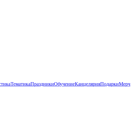
стика
Тематика
Праздники
Обучение
Канцелярия
Подарки
Мерч