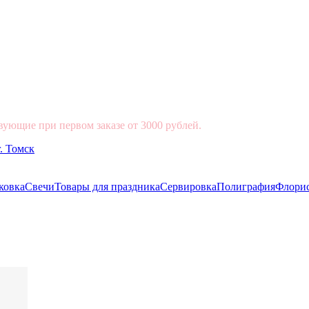
вующие при первом заказе от 3000 рублей.
ковка
Свечи
Товары для праздника
Сервировка
Полиграфия
Флори