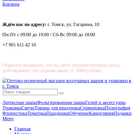
Корзина
Ждём вас по адресу:
г. Томск, ул. Гагарина, 10
Пн-Пт с
09:00 до 19:00 /
Сб-Вс 09:00 до 18:00
+7 901 611 42 10
Обратите внимание, что на сайте указаны оптовые цены,
действующие при первом заказе от 3000 рублей.
Латексные шары
Фольгированные шары
Гелий и аксессуары
Упаковка
Свечи
Товары для праздника
Сервировка
Полиграфия
Флористика
Тематика
Праздники
Обучение
Канцелярия
Подарки
Мерч
Главная