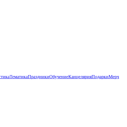
стика
Тематика
Праздники
Обучение
Канцелярия
Подарки
Мерч