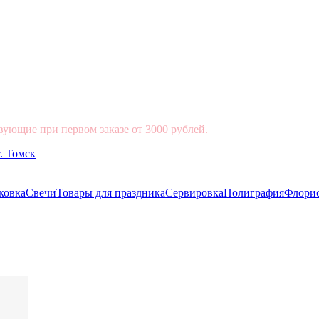
вующие при первом заказе от 3000 рублей.
ковка
Свечи
Товары для праздника
Сервировка
Полиграфия
Флори