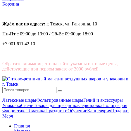
Корзина
Ждём вас по адресу:
г. Томск, ул. Гагарина, 10
Пн-Пт с
09:00 до 19:00 /
Сб-Вс 09:00 до 18:00
+7 901 611 42 10
Обратите внимание, что на сайте указаны оптовые цены,
действующие при первом заказе от 3000 рублей.
Латексные шары
Фольгированные шары
Гелий и аксессуары
Упаковка
Свечи
Товары для праздника
Сервировка
Полиграфия
Флористика
Тематика
Праздники
Обучение
Канцелярия
Подарки
Мерч
Главная