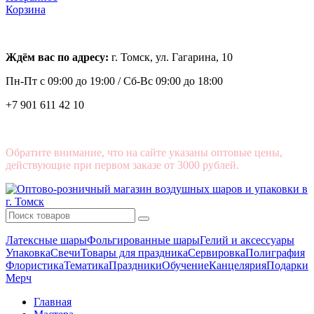
Корзина
Ждём вас по адресу:
г. Томск, ул. Гагарина, 10
Пн-Пт с
09:00 до 19:00 /
Сб-Вс 09:00 до 18:00
+7 901 611 42 10
Обратите внимание, что на сайте указаны оптовые цены,
действующие при первом заказе от 3000 рублей.
Латексные шары
Фольгированные шары
Гелий и аксессуары
Упаковка
Свечи
Товары для праздника
Сервировка
Полиграфия
Флористика
Тематика
Праздники
Обучение
Канцелярия
Подарки
Мерч
Главная