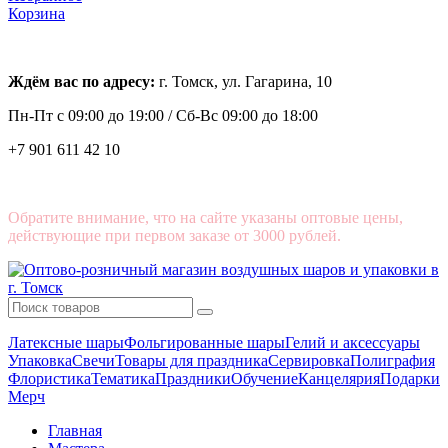
Корзина
Ждём вас по адресу:
г. Томск, ул. Гагарина, 10
Пн-Пт с
09:00 до 19:00 /
Сб-Вс 09:00 до 18:00
+7 901 611 42 10
Обратите внимание, что на сайте указаны оптовые цены,
действующие при первом заказе от 3000 рублей.
Латексные шары
Фольгированные шары
Гелий и аксессуары
Упаковка
Свечи
Товары для праздника
Сервировка
Полиграфия
Флористика
Тематика
Праздники
Обучение
Канцелярия
Подарки
Мерч
Главная