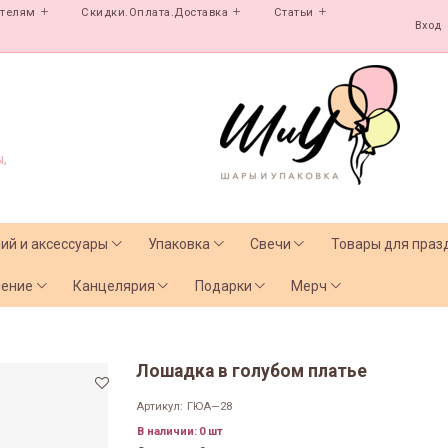
ателям
Скидки.Оплата.Доставка
Статьи
Вход
,
лий и аксессуары
Упаковка
Свечи
Товары для праз
чение
Канцелярия
Подарки
Мерч
Лошадка в голубом платье
Артикул:
ГЮА—28
В наличии:
0 шт