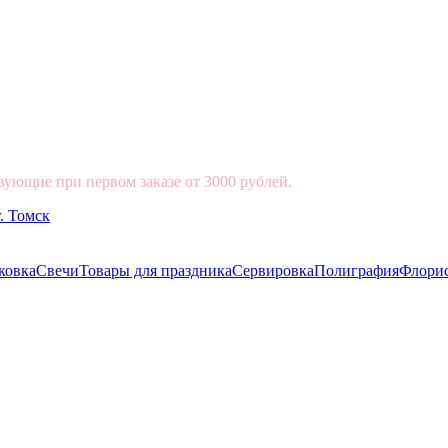
вующие при первом заказе от 3000 рублей.
ковка
Свечи
Товары для праздника
Сервировка
Полиграфия
Флори