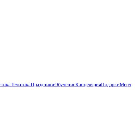
стика
Тематика
Праздники
Обучение
Канцелярия
Подарки
Мерч