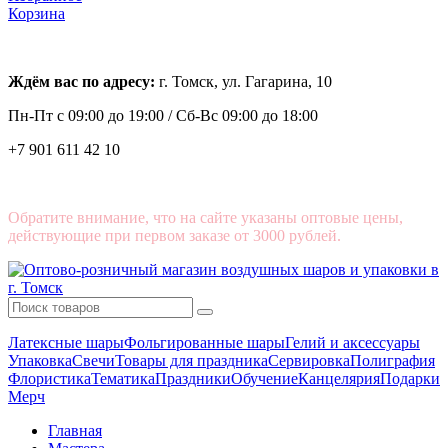
Корзина
Ждём вас по адресу:
г. Томск, ул. Гагарина, 10
Пн-Пт с
09:00 до 19:00 /
Сб-Вс 09:00 до 18:00
+7 901 611 42 10
Обратите внимание, что на сайте указаны оптовые цены,
действующие при первом заказе от 3000 рублей.
Латексные шары
Фольгированные шары
Гелий и аксессуары
Упаковка
Свечи
Товары для праздника
Сервировка
Полиграфия
Флористика
Тематика
Праздники
Обучение
Канцелярия
Подарки
Мерч
Главная