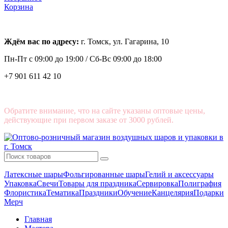
Корзина
Ждём вас по адресу:
г. Томск, ул. Гагарина, 10
Пн-Пт с
09:00 до 19:00 /
Сб-Вс 09:00 до 18:00
+7 901 611 42 10
Обратите внимание, что на сайте указаны оптовые цены,
действующие при первом заказе от 3000 рублей.
Латексные шары
Фольгированные шары
Гелий и аксессуары
Упаковка
Свечи
Товары для праздника
Сервировка
Полиграфия
Флористика
Тематика
Праздники
Обучение
Канцелярия
Подарки
Мерч
Главная