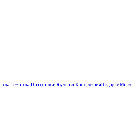
стика
Тематика
Праздники
Обучение
Канцелярия
Подарки
Мерч