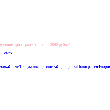
вующие при первом заказе от 3000 рублей.
ковка
Свечи
Товары для праздника
Сервировка
Полиграфия
Флори