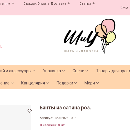
ателям
Скидки.Оплата.Доставка
Статьи
Вход
,
лий и аксессуары
Упаковка
Свечи
Товары для праз
чение
Канцелярия
Подарки
Мерч
Банты из сатина роз.
Артикул:
12042025—002
В наличии:
0 шт