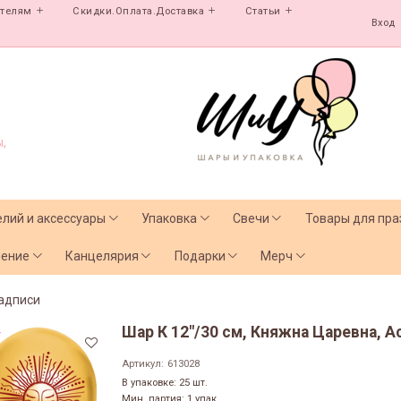
ателям
Скидки.Оплата.Доставка
Статьи
Вход
,
елий и аксессуары
Упаковка
Свечи
Товары для пра
чение
Канцелярия
Подарки
Мерч
адписи
Шар К 12"/30 см, Княжна Царевна, Ас
т
Артикул:
613028
В упаковке: 25 шт.
Мин. партия: 1 упак