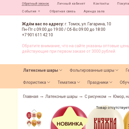
Личный кабинет
Контакты
Покуп
Обратный звонок
События
Обратная связь
Аренда зала
Ждём вас по адресу:
г. Томск, ул. Гагарина, 10
Пн-Пт с
09:00 до 19:00 /
Сб-Вс 09:00 до 18:00
+7 901 611 42 10
Обратите внимание, что на сайте указаны оптовые цены
действующие при первом заказе от 3000 рублей.
Латексные шары
Фольгированные шары
Г
Флористика
Тематика
Праздники
Обу
Главная
Латексные шары
С рисунком
Юмор, н
Товар отсутствуе