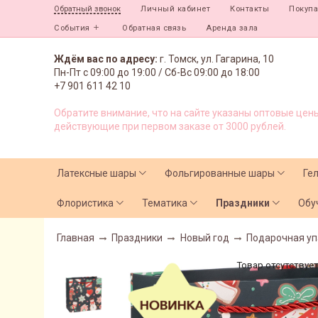
Личный кабинет
Контакты
Покуп
Обратный звонок
События
Обратная связь
Аренда зала
Ждём вас по адресу:
г. Томск, ул. Гагарина, 10
Пн-Пт с
09:00 до 19:00 /
Сб-Вс 09:00 до 18:00
+7 901 611 42 10
Обратите внимание, что на сайте указаны оптовые цены
действующие при первом заказе от 3000 рублей.
Латексные шары
Фольгированные шары
Ге
Флористика
Тематика
Праздники
Обу
Главная
Праздники
Новый год
Подарочная уп
Товар отсутствуе