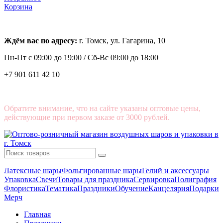
Корзина
Ждём вас по адресу:
г. Томск, ул. Гагарина, 10
Пн-Пт с
09:00 до 19:00 /
Сб-Вс 09:00 до 18:00
+7 901 611 42 10
Обратите внимание, что на сайте указаны оптовые цены,
действующие при первом заказе от 3000 рублей.
Латексные шары
Фольгированные шары
Гелий и аксессуары
Упаковка
Свечи
Товары для праздника
Сервировка
Полиграфия
Флористика
Тематика
Праздники
Обучение
Канцелярия
Подарки
Мерч
Главная