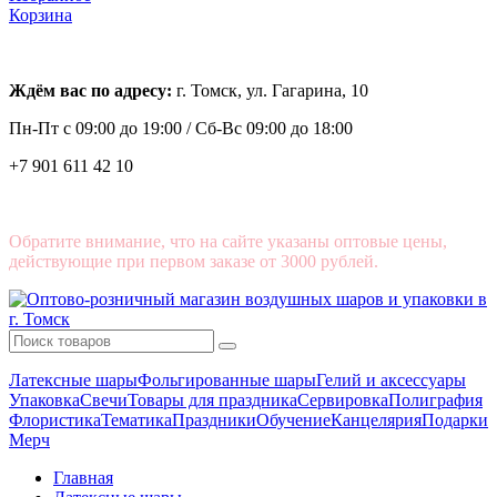
Корзина
Ждём вас по адресу:
г. Томск, ул. Гагарина, 10
Пн-Пт с
09:00 до 19:00 /
Сб-Вс 09:00 до 18:00
+7 901 611 42 10
Обратите внимание, что на сайте указаны оптовые цены,
действующие при первом заказе от 3000 рублей.
Латексные шары
Фольгированные шары
Гелий и аксессуары
Упаковка
Свечи
Товары для праздника
Сервировка
Полиграфия
Флористика
Тематика
Праздники
Обучение
Канцелярия
Подарки
Мерч
Главная