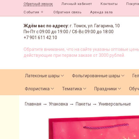
Личный кабинет
Контакты
Покуп
Обратный звонок
События
Обратная связь
Аренда зала
Ждём вас по адресу:
г. Томск, ул. Гагарина, 10
Пн-Пт с
09:00 до 19:00 /
Сб-Вс 09:00 до 18:00
+7 901 611 42 10
Обратите внимание, что на сайте указаны оптовые цены
действующие при первом заказе от 3000 рублей.
Латексные шары
Фольгированные шары
Ге
Флористика
Тематика
Праздники
Обу
Главная
Упаковка
Пакеты
Универсальные