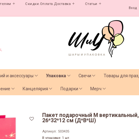
ателям
Скидки.Оплата.Доставка
Статьи
Вход
,
лий и аксессуары
Упаковка
Свечи
Товары для праз
чение
Канцелярия
Подарки
Мерч
Пакет подарочный M вертикальный,
26*32*12 см (Д*В*Ш)
Артикул:
503435
В упаковке: 1 шт.