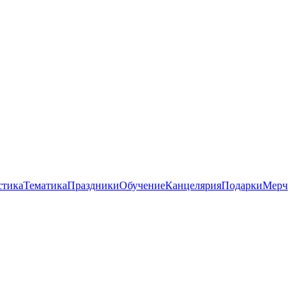
стика
Тематика
Праздники
Обучение
Канцелярия
Подарки
Мерч