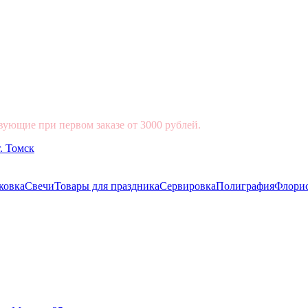
вующие при первом заказе от 3000 рублей.
ковка
Свечи
Товары для праздника
Сервировка
Полиграфия
Флори