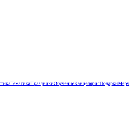
стика
Тематика
Праздники
Обучение
Канцелярия
Подарки
Мерч