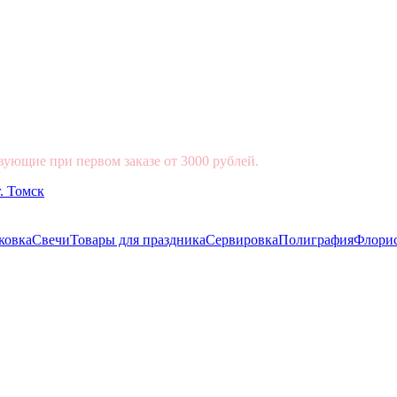
вующие при первом заказе от 3000 рублей.
ковка
Свечи
Товары для праздника
Сервировка
Полиграфия
Флори