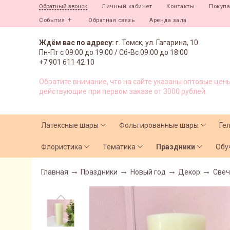
Личный кабинет
Контакты
Покуп
Обратный звонок
События
Обратная связь
Аренда зала
Ждём вас по адресу:
г. Томск, ул. Гагарина, 10
Пн-Пт с
09:00 до 19:00 /
Сб-Вс 09:00 до 18:00
+7 901 611 42 10
Обратите внимание, что на сайте указаны оптовые цены
действующие при первом заказе от 3000 рублей.
Латексные шары
Фольгированные шары
Ге
Флористика
Тематика
Праздники
Обу
Главная
Праздники
Новый год
Декор
Свеч