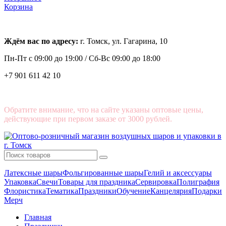
Корзина
Ждём вас по адресу:
г. Томск, ул. Гагарина, 10
Пн-Пт с
09:00 до 19:00 /
Сб-Вс 09:00 до 18:00
+7 901 611 42 10
Обратите внимание, что на сайте указаны оптовые цены,
действующие при первом заказе от 3000 рублей.
Латексные шары
Фольгированные шары
Гелий и аксессуары
Упаковка
Свечи
Товары для праздника
Сервировка
Полиграфия
Флористика
Тематика
Праздники
Обучение
Канцелярия
Подарки
Мерч
Главная