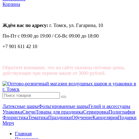
Корзина
Ждём вас по адресу:
г. Томск, ул. Гагарина, 10
Пн-Пт с
09:00 до 19:00 /
Сб-Вс 09:00 до 18:00
+7 901 611 42 10
Обратите внимание, что на сайте указаны оптовые цены,
действующие при первом заказе от 3000 рублей.
Латексные шары
Фольгированные шары
Гелий и аксессуары
Упаковка
Свечи
Товары для праздника
Сервировка
Полиграфия
Флористика
Тематика
Праздники
Обучение
Канцелярия
Подарки
Мерч
Главная