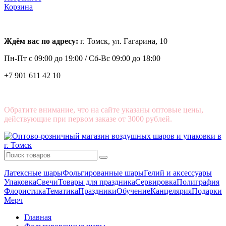
Корзина
Ждём вас по адресу:
г. Томск, ул. Гагарина, 10
Пн-Пт с
09:00 до 19:00 /
Сб-Вс 09:00 до 18:00
+7 901 611 42 10
Обратите внимание, что на сайте указаны оптовые цены,
действующие при первом заказе от 3000 рублей.
Латексные шары
Фольгированные шары
Гелий и аксессуары
Упаковка
Свечи
Товары для праздника
Сервировка
Полиграфия
Флористика
Тематика
Праздники
Обучение
Канцелярия
Подарки
Мерч
Главная