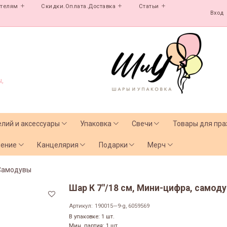
ателям
Скидки.Оплата.Доставка
Статьи
Вход
,
елий и аксессуары
Упаковка
Свечи
Товары для пра
чение
Канцелярия
Подарки
Мерч
Самодувы
Шар К 7"/18 см, Мини-цифра, самодув 
Артикул:
190015—9-g, 6059569
В упаковке: 1 шт.
Мин. партия: 1 шт