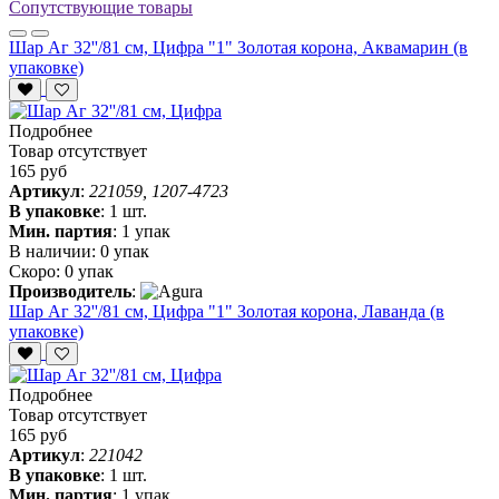
Сопутствующие товары
Шар Аг 32''/81 см, Цифра "1" Золотая корона, Аквамарин (в
упаковке)
Подробнее
Товар отсутствует
165 руб
Артикул
:
221059, 1207-4723
В упаковке
:
1 шт.
Мин. партия
:
1 упак
В наличии:
0 упак
Скоро:
0 упак
Производитель
:
Шар Аг 32''/81 см, Цифра "1" Золотая корона, Лаванда (в
упаковке)
Подробнее
Товар отсутствует
165 руб
Артикул
:
221042
В упаковке
:
1 шт.
Мин. партия
:
1 упак