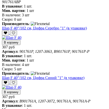
901761ABP
В упаковке
:
1 шт.
Мин. партия
:
1 шт
В наличии:
3 шт
Скоро:
0 шт
Производитель
:
Шар F 40"/102 см, Цифра Серебро "1" (в упаковке)
В корзину
307 руб
Артикул
:
901761P, 1207-3063, B901761P, 901761P-P
В упаковке
:
1 шт.
Мин. партия
:
1 шт
В наличии:
4 шт
Скоро:
5 шт
Производитель
:
Шар F 40"/102 см, Цифра Синий "1" (в упаковке)
В корзину
307 руб
Артикул
:
B901761A, 1207-3072, 901761A, 901761A-P
В упаковке
:
1 шт.