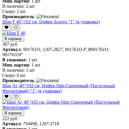
Мин. партия
:
1 шт
В наличии:
2 шт
Скоро:
2 шт
Производитель
:
Шар F 40"/102 см, Цифра Золото "1" (в упаковке)
В корзину
307 руб
Артикул
:
901761O, 1207-2827, 901761O-P, B901761O,
901761OP
В упаковке
:
1 шт.
Мин. партия
:
1 шт
В наличии:
1 шт
Скоро:
0 шт
Производитель
:
Шар Аг 40''/102 см, Цифра Slim Сиреневый (Пастельный
Фиолетовый) "1" (в упаковке)
В корзину
222 руб
Артикул
:
754498, 1207-3718
В упаковке
:
1 шт.