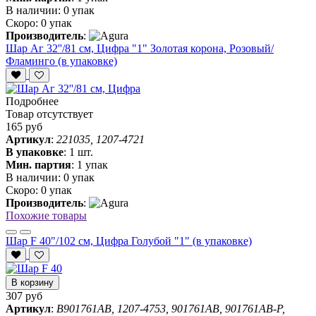
В наличии:
0 упак
Скоро:
0 упак
Производитель
:
Шар Аг 32''/81 см, Цифра "1" Золотая корона, Розовый/
Фламинго (в упаковке)
Подробнее
Товар отсутствует
165 руб
Артикул
:
221035, 1207-4721
В упаковке
:
1 шт.
Мин. партия
:
1 упак
В наличии:
0 упак
Скоро:
0 упак
Производитель
:
Похожие товары
Шар F 40"/102 см, Цифра Голубой "1" (в упаковке)
В корзину
307 руб
Артикул
:
B901761AB, 1207-4753, 901761AB, 901761AB-P,