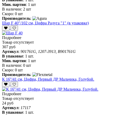
Мин. партия
:
1 шт
В наличии:
2 шт
Скоро:
0 шт
Производитель
:
Шар F 40"/102 см, Цифра Радуга "1" (в упаковке)
Подробнее
Товар отсутствует
307 руб
Артикул
:
901761G, 1207-3913, B901761G
В упаковке
:
1 шт.
Мин. партия
:
1 шт
В наличии:
0 шт
Скоро:
0 шт
Производитель
:
К 16''/41 см, Цифра, Первый ДР Мальчика, Голубой.
Подробнее
Товар отсутствует
24 руб
Артикул
:
17117
В упаковке
:
1 шт.