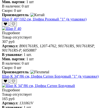
Мин. партия
:
1 шт
В наличии:
0 шт
Скоро:
0 шт
Производитель
:
Шар F 40"/102 см, Цифра Розовый "1" (в упаковке)
Подробнее
Товар отсутствует
307 руб
Артикул
:
B901761RS, 1207-4762, 901761RS, 901761RSP,
901761RS-P, 6050887
В упаковке
:
1 шт.
Мин. партия
:
1 шт
В наличии:
0 шт
Скоро:
0 шт
Производитель
:
Шар К 34''/86 см, Цифра Сатин Бордовый "1" (в упаковке)
Подробнее
Товар отсутствует
165 руб
Артикул
:
131061V
В упаковке
:
1 шт.