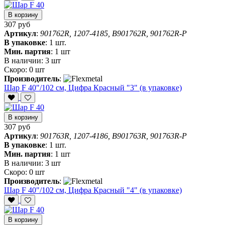
В корзину
307 руб
Артикул
:
901762R, 1207-4185, B901762R, 901762R-P
В упаковке
:
1 шт.
Мин. партия
:
1 шт
В наличии:
3 шт
Скоро:
0 шт
Производитель
:
Шар F 40"/102 см, Цифра Красный "3" (в упаковке)
В корзину
307 руб
Артикул
:
901763R, 1207-4186, B901763R, 901763R-P
В упаковке
:
1 шт.
Мин. партия
:
1 шт
В наличии:
3 шт
Скоро:
0 шт
Производитель
:
Шар F 40"/102 см, Цифра Красный "4" (в упаковке)
В корзину