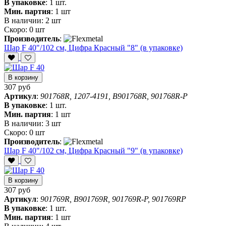
В упаковке
:
1 шт.
Мин. партия
:
1 шт
В наличии:
2 шт
Скоро:
0 шт
Производитель
:
Шар F 40"/102 см, Цифра Красный "8" (в упаковке)
В корзину
307 руб
Артикул
:
901768R, 1207-4191, B901768R, 901768R-P
В упаковке
:
1 шт.
Мин. партия
:
1 шт
В наличии:
3 шт
Скоро:
0 шт
Производитель
:
Шар F 40"/102 см, Цифра Красный "9" (в упаковке)
В корзину
307 руб
Артикул
:
901769R, B901769R, 901769R-P, 901769RP
В упаковке
:
1 шт.
Мин. партия
:
1 шт