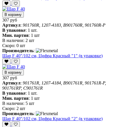
В корзину
307 руб
Артикул
:
901760R, 1207-4183, B901760R, 901760R-P
В упаковке
:
1 шт.
Мин. партия
:
1 шт
В наличии:
2 шт
Скоро:
0 шт
Производитель
:
Шар F 40"/102 см, Цифра Красный "1" (в упаковке)
В корзину
307 руб
Артикул
:
901761R, 1207-4184, B901761R, 901761R-P,
901761RP, C901761R
В упаковке
:
1 шт.
Мин. партия
:
1 шт
В наличии:
5 шт
Скоро:
2 шт
Производитель
:
Шар F 40"/102 см, Цифра Красный "2" (в упаковке)