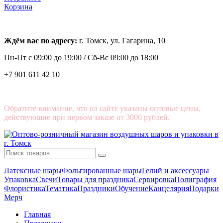
Корзина
Ждём вас по адресу:
г. Томск, ул. Гагарина, 10
Пн-Пт с
09:00 до 19:00 /
Сб-Вс 09:00 до 18:00
+7 901 611 42 10
Обратите внимание, что на сайте указаны оптовые цены,
действующие при первом заказе от 3000 рублей.
Латексные шары
Фольгированные шары
Гелий и аксессуары
Упаковка
Свечи
Товары для праздника
Сервировка
Полиграфия
Флористика
Тематика
Праздники
Обучение
Канцелярия
Подарки
Мерч
Главная